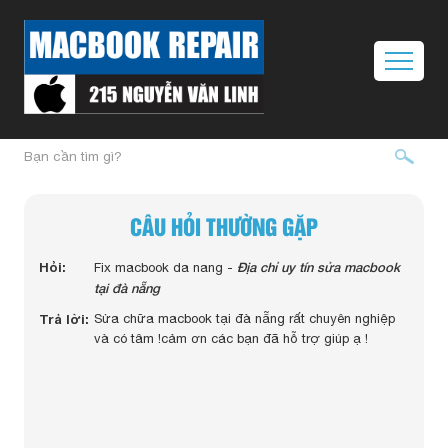
CÂU HỎI THƯỜNG GẶP
 màn
Hỏi:
Địa chỉ uy tín sửa macbook
Hỏi:
Fix macbook da nang -
c
tại đà nẵng
Trả lờ
Trả lời:
Sửa chữa macbook tại đà nẵng rất chuyên nghiệp
uy
và có tâm !cảm ơn các bạn đã hỗ trợ giúp ạ !
ngay
m tra
tiết
 cố bật
đáng