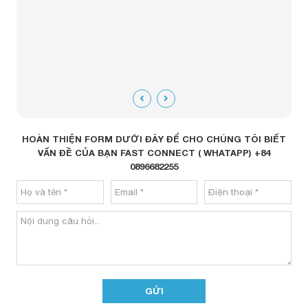
HOÀN THIỆN FORM DƯỚI ĐÂY ĐỂ CHO CHÚNG TÔI BIẾT
VẤN ĐỀ CỦA BẠN FAST CONNECT ( WHATAPP) +84
0896682255