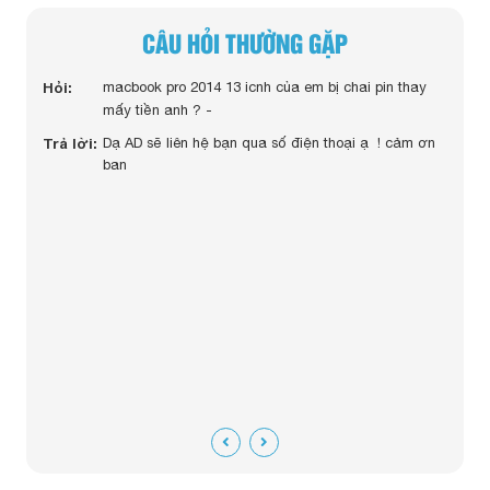
CÂU HỎI THƯỜNG GẶP
cbook
Hỏi:
macbook pro 2014 13 icnh của em bị chai pin thay
Hỏi:
mấy tiền anh ? -
Trả lời:
Dạ AD sẽ liên hệ bạn qua số điện thoại ạ ! cảm ơn
hiệp
ban
Trả lờ