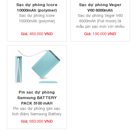
Sạc dự phòng Icore
Sạc dự phòng Veger
10000mAh (polymer)
V60 6000mAh
Sạc dự phòng Icore
Sạc dự phòng Veger V60
10000mAh (polymer)
6000mAh (Full moon) là
mẫu pin sạc mới với nhiều
sự thay đổi đáng giá về...
Giá: 450.000 VNĐ
Giá: 190.000 VNĐ
Pin sac dự phòng
Samsung BATTERY
PACK 5100 mAH
Pin sạc dự phòng (pin sạc
tích điện) Samsung Battery
Pack 5100mAh (Model:EB-
Giá: 650.000 VNĐ
PA510). Với thiết kế...