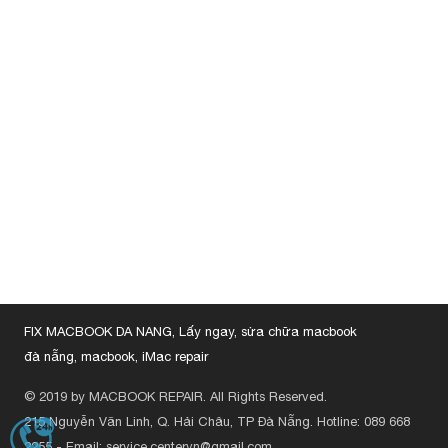
FIX MACBOOK DA NANG, Lấy ngay, sửa chữa macbook
đà nẵng, macbook, iMac repair
© 2019 by MACBOOK REPAIR. All Rights Reserved.
215 Nguyễn Văn Linh, Q. Hải Châu, TP Đà Nẵng.
Hotline: 089 668
HOTLINE
089
2255
-
Email: service.centervn@gmail.com