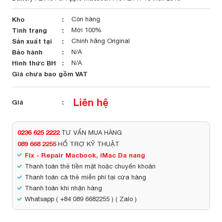
Kho
Còn hàng
Tình trạng
Mới 100%
Sản xuất tại
Chính hãng Original
Bảo hành
N/A
Hình thức BH
N/A
Giá chưa bao gồm VAT
Liên hệ
Giá
0236 625 2222
TƯ VẤN MUA HÀNG
089 668 2255
HỔ TRỢ KỸ THUẬT
Fix - Repair Macbook, iMac Da nang
Thanh toán thẻ tiền mặt hoặc chuyển khoản
Thanh toán cà thẻ miễn phí tại cửa hàng
Thanh toán khi nhận hàng
Whatsapp ( +84 089 6682255 ) ( Zalo )