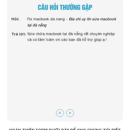
CÂU HỎI THƯỜNG GẶP
 màn
Hỏi:
Địa chỉ uy tín sửa macbook
Hỏi:
Fix macbook da nang -
c
tại đà nẵng
Trả lờ
Trả lời:
Sửa chữa macbook tại đà nẵng rất chuyên nghiệp
uy
và có tâm !cảm ơn các bạn đã hỗ trợ giúp ạ !
ngay
m tra
tiết
 cố bật
đáng
HOÀN THIỆN FORM DƯỚI ĐÂY ĐỂ CHO CHÚNG TÔI BIẾT