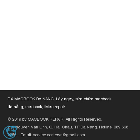
FIX MACBOOK DA NANG, Lấy ngay, sửa chữa macbook
đà nẵng, macbook, iMac repair
© 2019 by MACBOOK REPAIR. All Rights Reserved.
215 Nguyễn Văn Linh, Q. Hải Châu, TP Đà Nẵng.
Hotline: 089 668
HOTLINE
089
2255
-
Email: service.centervn@gmail.com