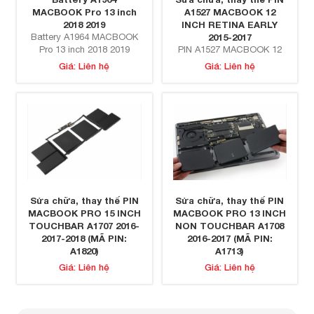
MACBOOK Pro 13 inch
A1527 MACBOOK 12
2018 2019
INCH RETINA EARLY
Battery A1964 MACBOOK
2015-2017
Pro 13 inch 2018 2019
PIN A1527 MACBOOK 12
A1989
INCH RETINA EARLY
Giá: Liên hệ
Giá: Liên hệ
2015-2017
Sửa chữa, thay thế PIN
Sửa chữa, thay thế PIN
MACBOOK PRO 15 INCH
MACBOOK PRO 13 INCH
TOUCHBAR A1707 2016-
NON TOUCHBAR A1708
2017-2018 (MÃ PIN:
2016-2017 (MÃ PIN:
A1820)
A1713)
PIN MACBOOK PRO 15
PIN MACBOOK PRO 13
Giá: Liên hệ
Giá: Liên hệ
INCH TOUCHBAR A1707
INCH NON TOUCHBAR
2016-2017-2018 (MÃ PIN:
A1708 2016-2017 (MÃ PIN:
A1820)
A1713)