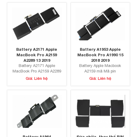
Battery A2171 Apple
Battery A1953 Apple
MacBook Pro A2159
MacBook Pro A1990 15
A2289 13 2019
2018 2019
Battery A2171 Apple
Battery Apple Macbook
MacBook Pro A2159 A2289
A2159 mã Mã pin
13 2019
2171 Macbook pro 2019 13
Giá: Liên hệ
Giá: Liên hệ
inch A2289
Battery A1964
Sửa chữa, thay thế PIN