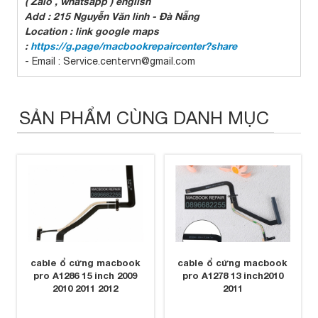
( Zalo , whatsapp ) english
Add : 215 Nguyễn Văn linh - Đà Nẵng
Location : link google maps
:
https://g.page/macbookrepaircenter?share
- Email : Service.centervn@gmail.com
SẢN PHẨM CÙNG DANH MỤC
cable ổ cứng macbook
cable ổ cứng macbook
pro A1286 15 inch 2009
pro A1278 13 inch2010
2010 2011 2012
2011