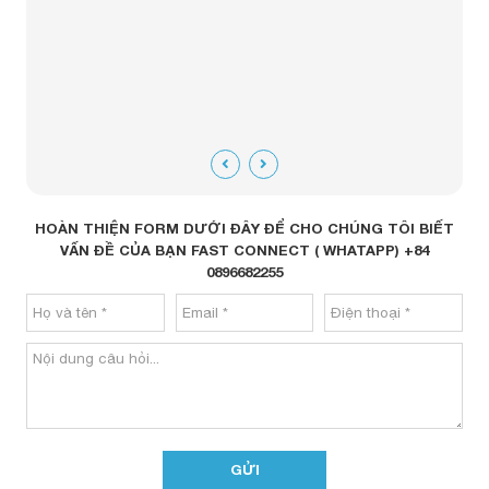
HOÀN THIỆN FORM DƯỚI ĐÂY ĐỂ CHO CHÚNG TÔI BIẾT
VẤN ĐỀ CỦA BẠN FAST CONNECT ( WHATAPP) +84
0896682255