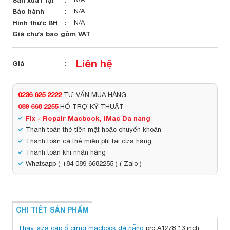
Bảo hành
N/A
Hình thức BH
N/A
Giá chưa bao gồm VAT
Liên hệ
Giá
0236 625 2222
TƯ VẤN MUA HÀNG
089 668 2255
HỔ TRỢ KỸ THUẬT
Fix - Repair Macbook, iMac Da nang
Thanh toán thẻ tiền mặt hoặc chuyển khoản
Thanh toán cà thẻ miễn phí tại cửa hàng
Thanh toán khi nhận hàng
Whatsapp ( +84 089 6682255 ) ( Zalo )
CHI TIẾT SẢN PHẨM
Thay, sửa cáp ổ cứng macbook đà nẵng
pro A1278 13 inch