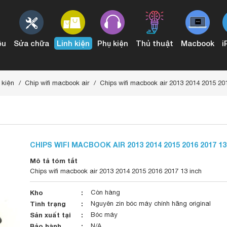
ệu
Sửa chữa
Linh kiện
Phụ kiện
Thủ thuật
Macbook
i
3 đến 2015
Conector Audio & IO Board Mac Pro
 kiện
Chip wifi macbook air
Chips wifi macbook air 2013 2014 2015 20
CHIPS WIFI MACBOOK AIR 2013 2014 2015 2016 2017 13
Mô tả tóm tắt
Chips wifi macbook air 2013 2014 2015 2016 2017 13 inch
Kho
Còn hàng
Tình trạng
Nguyên zin bóc máy chính hãng original
Sản xuất tại
Bóc máy
Bảo hành
N/A