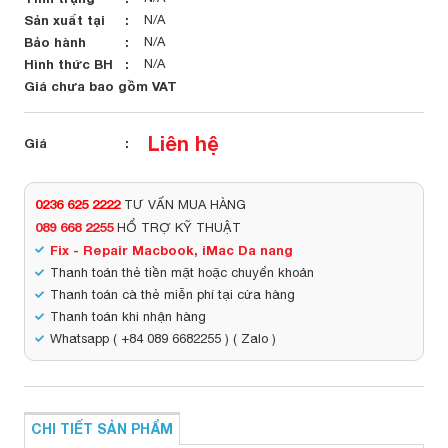
Sản xuất tại
N/A
Bảo hành
N/A
Hình thức BH
N/A
Giá chưa bao gồm VAT
Liên hệ
Giá
0236 625 2222
TƯ VẤN MUA HÀNG
089 668 2255
HỔ TRỢ KỸ THUẬT
Fix - Repair Macbook, iMac Da nang
Thanh toán thẻ tiền mặt hoặc chuyển khoản
Thanh toán cà thẻ miễn phí tại cửa hàng
Thanh toán khi nhận hàng
Whatsapp ( +84 089 6682255 ) ( Zalo )
CHI TIẾT SẢN PHẨM