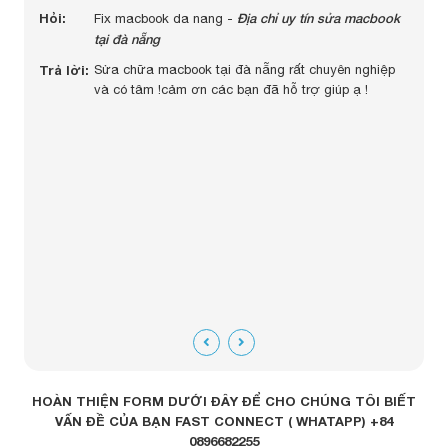
 màn
Hỏi:
Địa chỉ uy tín sửa macbook
Hỏi:
Fix macbook da nang -
c
tại đà nẵng
Trả lờ
Trả lời:
Sửa chữa macbook tại đà nẵng rất chuyên nghiệp
uy
và có tâm !cảm ơn các bạn đã hỗ trợ giúp ạ !
ngay
m tra
tiết
 cố bật
đáng
HOÀN THIỆN FORM DƯỚI ĐÂY ĐỂ CHO CHÚNG TÔI BIẾT
VẤN ĐỀ CỦA BẠN FAST CONNECT ( WHATAPP) +84
0896682255