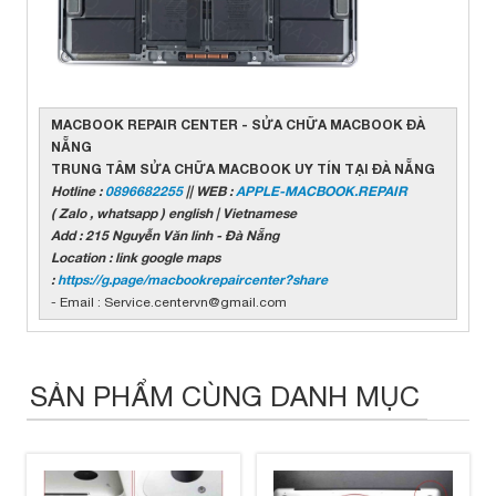
MACBOOK REPAIR CENTER - SỬA CHỮA MACBOOK ĐÀ
NẴNG
TRUNG TÂM SỬA CHỮA MACBOOK UY TÍN TẠI ĐÀ NẴNG
Hotline :
0896682255
|| WEB :
APPLE-MACBOOK.REPAIR
( Zalo , whatsapp ) english | Vietnamese
Add : 215 Nguyễn Văn linh - Đà Nẵng
Location : link google maps
:
https://g.page/macbookrepaircenter?share
- Email : Service.centervn@gmail.com
SẢN PHẨM CÙNG DANH MỤC