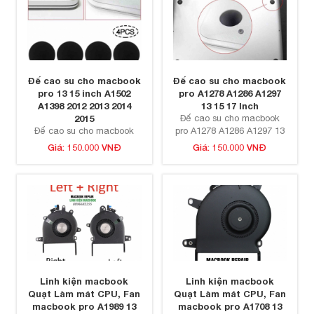
Đế cao su cho macbook
Đế cao su cho macbook
pro 13 15 inch A1502
pro A1278 A1286 A1297
A1398 2012 2013 2014
13 15 17 Inch
2015
Đế cao su cho macbook
Đế cao su cho macbook
pro A1278 A1286 A1297 13
pro 13 15 inch A1502 A1398
15 17 Inch
Giá: 150.000 VNĐ
Giá: 150.000 VNĐ
2012 2013 2014 2015
Linh kiện macbook
Linh kiện macbook
Quạt Làm mát CPU, Fan
Quạt Làm mát CPU, Fan
macbook pro A1989 13
macbook pro A1708 13