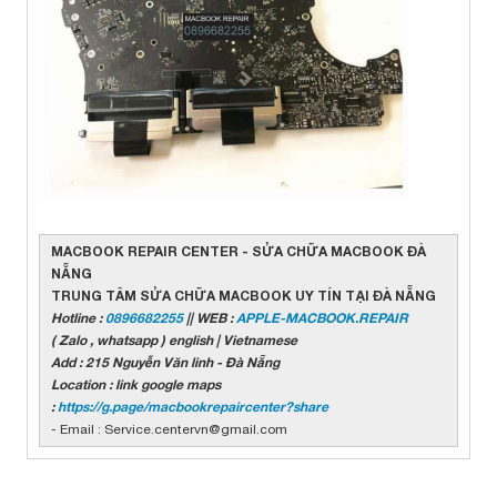
MACBOOK REPAIR CENTER - SỬA CHỮA MACBOOK ĐÀ
NẴNG
TRUNG TÂM SỬA CHỮA MACBOOK UY TÍN TẠI ĐÀ NẴNG
Hotline :
0896682255
|| WEB :
APPLE-MACBOOK.REPAIR
( Zalo , whatsapp ) english | Vietnamese
Add : 215 Nguyễn Văn linh - Đà Nẵng
Location : link google maps
:
https://g.page/macbookrepaircenter?share
- Email : Service.centervn@gmail.com