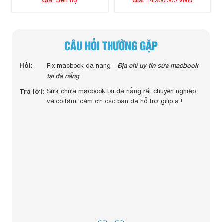
Giá: Liên hệ
Giá: 14.900.000 VNĐ
CÂU HỎI THƯỜNG GẶP
 màn
Hỏi:
Địa chỉ uy tín sửa macbook
Hỏi:
Fix macbook da nang -
c
tại đà nẵng
Trả lờ
Trả lời:
Sửa chữa macbook tại đà nẵng rất chuyên nghiệp
uy
và có tâm !cảm ơn các bạn đã hỗ trợ giúp ạ !
ngay
m tra
tiết
 cố bật
đáng