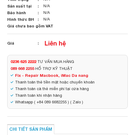
Sản xuất tại
N/A
Bảo hành
N/A
Hình thức BH
N/A
Giá chưa bao gồm VAT
Liên hệ
Giá
0236 625 2222
TƯ VẤN MUA HÀNG
089 668 2255
HỔ TRỢ KỸ THUẬT
Fix - Repair Macbook, iMac Da nang
Thanh toán thẻ tiền mặt hoặc chuyển khoản
Thanh toán cà thẻ miễn phí tại cửa hàng
Thanh toán khi nhận hàng
Whatsapp ( +84 089 6682255 ) ( Zalo )
CHI TIẾT SẢN PHẨM