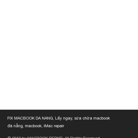
FIX MACBOOK DA NANG, Lấy ngay, sửa chữa macbook
đà nẵng, macbook, iMac repair