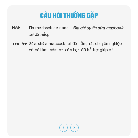
CÂU HỎI THƯỜNG GẶP
Hỏi:
Hỏi:
macbook pro 2014 13 icnh của em bị chai pin thay
Địa chỉ uy tín sửa macbook
Hỏi:
Fix macbook da nang -
tại đà nẵng
mấy tiền anh ? -
Trả lời:
Dạ AD sẽ liên hệ bạn qua số điện thoại ạ ! cảm ơn
Trả lời:
Sửa chữa macbook tại đà nẵng rất chuyên nghiệp
ban
và có tâm !cảm ơn các bạn đã hỗ trợ giúp ạ !
Trả lờ