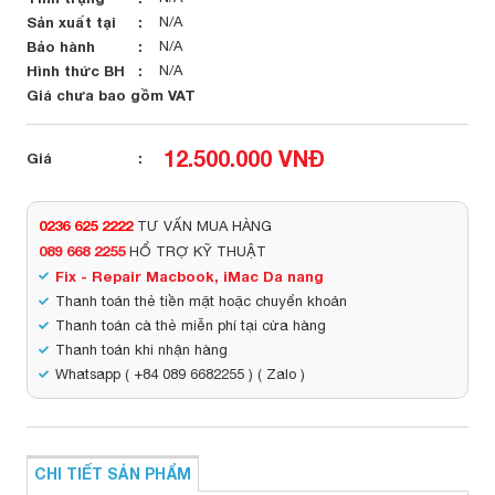
Sản xuất tại
N/A
Bảo hành
N/A
Hình thức BH
N/A
Giá chưa bao gồm VAT
12.500.000 VNĐ
Giá
0236 625 2222
TƯ VẤN MUA HÀNG
089 668 2255
HỔ TRỢ KỸ THUẬT
Fix - Repair Macbook, iMac Da nang
Thanh toán thẻ tiền mặt hoặc chuyển khoản
Thanh toán cà thẻ miễn phí tại cửa hàng
Thanh toán khi nhận hàng
Whatsapp ( +84 089 6682255 ) ( Zalo )
CHI TIẾT SẢN PHẨM