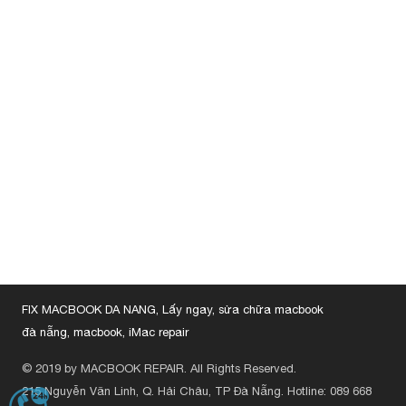
FIX MACBOOK DA NANG, Lấy ngay, sửa chữa macbook
đà nẵng, macbook, iMac repair
© 2019 by MACBOOK REPAIR. All Rights Reserved.
215 Nguyễn Văn Linh, Q. Hải Châu, TP Đà Nẵng.
Hotline: 089 668
HOTLINE