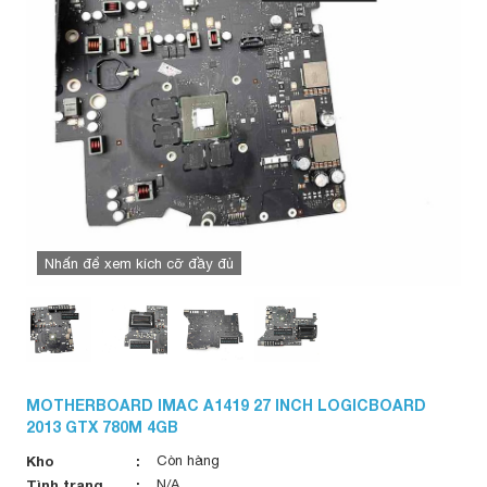
Nhấn để xem kích cỡ đầy đủ
MOTHERBOARD IMAC A1419 27 INCH LOGICBOARD
2013 GTX 780M 4GB
Kho
Còn hàng
Tình trạng
N/A