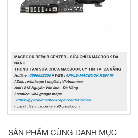
MACBOOK REPAIR CENTER - SỬA CHỮA MACBOOK ĐÀ
NẴNG
TRUNG TÂM SỬA CHỮA MACBOOK UY TÍN TẠI ĐÀ NẴNG
Hotline :
0896682255
|| WEB :
APPLE-MACBOOK.REPAIR
( Zalo , whatsapp ) english | Vietnamese
Add : 215 Nguyễn Văn linh - Đà Nẵng
Location : link google maps
:
https://g.page/macbookrepaircenter?share
- Email : Service.centervn@gmail.com
SẢN PHẨM CÙNG DANH MỤC