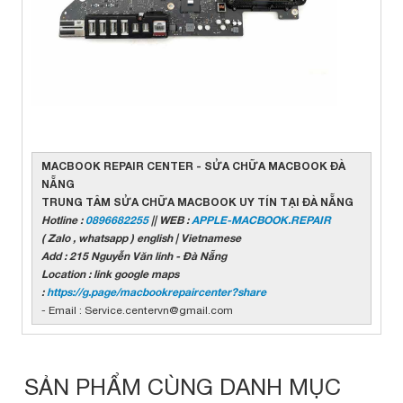
MACBOOK REPAIR CENTER - SỬA CHỮA MACBOOK ĐÀ
NẴNG
TRUNG TÂM SỬA CHỮA MACBOOK UY TÍN TẠI ĐÀ NẴNG
Hotline :
0896682255
|| WEB :
APPLE-MACBOOK.REPAIR
( Zalo , whatsapp ) english | Vietnamese
Add : 215 Nguyễn Văn linh - Đà Nẵng
Location : link google maps
:
https://g.page/macbookrepaircenter?share
- Email : Service.centervn@gmail.com
SẢN PHẨM CÙNG DANH MỤC