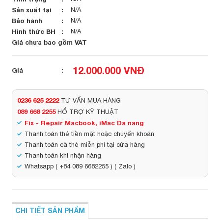
Sản xuất tại
N/A
Bảo hành
N/A
Hình thức BH
N/A
Giá chưa bao gồm VAT
12.000.000 VNĐ
Giá
0236 625 2222
TƯ VẤN MUA HÀNG
089 668 2255
HỔ TRỢ KỸ THUẬT
Fix - Repair Macbook, iMac Da nang
Thanh toán thẻ tiền mặt hoặc chuyển khoản
Thanh toán cà thẻ miễn phí tại cửa hàng
Thanh toán khi nhận hàng
Whatsapp ( +84 089 6682255 ) ( Zalo )
CHI TIẾT SẢN PHẨM