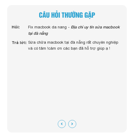
CÂU HỎI THƯỜNG GẶP
Hỏi:
Hỏi:
macbook pro 2014 13 icnh của em bị chai pin thay
Địa chỉ uy tín sửa macbook
Hỏi:
Fix macbook da nang -
tại đà nẵng
mấy tiền anh ? -
Trả lời:
Dạ AD sẽ liên hệ bạn qua số điện thoại ạ ! cảm ơn
Trả lời:
Sửa chữa macbook tại đà nẵng rất chuyên nghiệp
ban
và có tâm !cảm ơn các bạn đã hỗ trợ giúp ạ !
Trả lờ