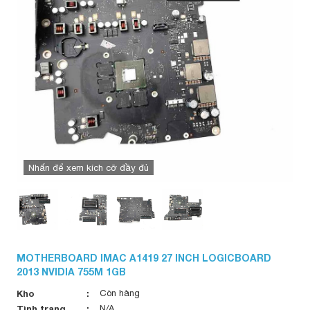
Nhấn để xem kích cỡ đầy đủ
MOTHERBOARD IMAC A1419 27 INCH LOGICBOARD
2013 NVIDIA 755M 1GB
Kho
Còn hàng
Tình trạng
N/A