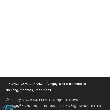
FIX MACBOOK DA NANG, Lấy ngay, sửa chữa macbook
đà nẵng, macbook, iMac repair
© 2019 by MACBOOK REPAIR. All Rights Reserved.
215 Nguyễn Văn Linh, Q. Hải Châu, TP Đà Nẵng.
Hotline: 089 668
HOTLINE