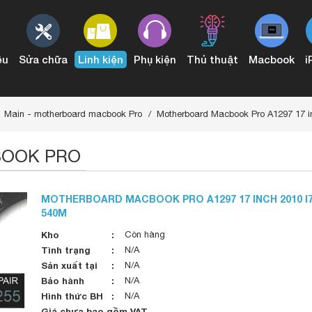
ệu
Sửa chữa
Linh kiện
Phụ kiện
Thủ thuật
Macbook
i
3 đến 2015
Conector Audio & IO Board Mac Pro
Main - motherboard macbook Pro
Motherboard Macbook Pro A1297 17 i
BOOK PRO
MOTHERBOARD MACBOOK PRO A1297 17 INCH 2010 I7 
540M
Kho
Còn hàng
Tình trạng
N/A
Sản xuất tại
N/A
Bảo hành
N/A
Hình thức BH
N/A
Giá chưa bao gồm VAT