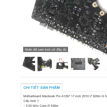
Nhấn để xem kích cỡ đầy đủ
CHI TIẾT SẢN PHẨM
Motherboard Macbook Pro A1297 17 inch 2010 i7 620m i5 
Cấu hình 1
- 2.53 GHz Core i5 540m