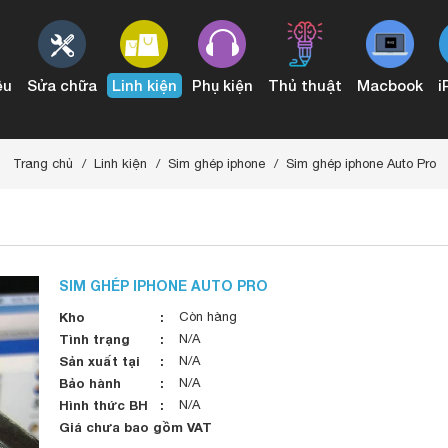
ệu
Sửa chữa
Linh kiện
Phụ kiện
Thủ thuật
Macbook
i
3 đến 2015
Conector Audio & IO Board Mac Pro
Trang chủ
Linh kiện
Sim ghép iphone
Sim ghép iphone Auto Pro
SIM GHÉP IPHONE AUTO PRO
Kho
Còn hàng
Tình trạng
N/A
Sản xuất tại
N/A
Bảo hành
N/A
Hình thức BH
N/A
Giá chưa bao gồm VAT