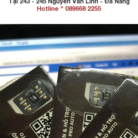
Tại 243 - 245 Nguyễn Văn Linh - Đà Nẵng
Hotline " 089668 2255