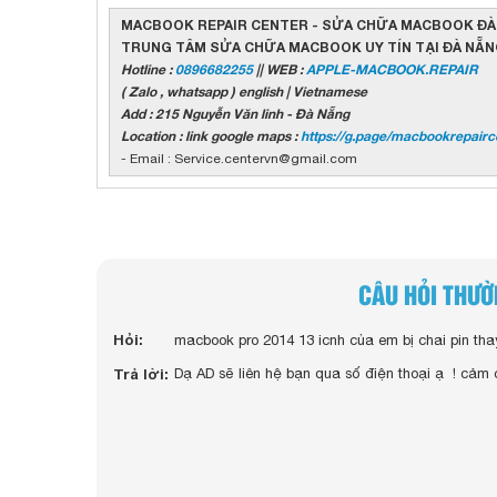
MACBOOK REPAIR CENTER - SỬA CHỮA MACBOOK ĐÀ
TRUNG TÂM SỬA CHỮA MACBOOK UY TÍN TẠI ĐÀ NẴ
Hotline :
0896682255
|| WEB :
APPLE-MACBOOK.REPAIR
( Zalo , whatsapp ) english | Vietnamese
Add : 215 Nguyễn Văn linh - Đà Nẵng
Location : link google maps :
https://g.page/macbookrepairc
- Email : Service.centervn@gmail.com
CÂU HỎI THƯ
Hỏi:
macbook pro 2014 13 icnh của em bị chai pin tha
đã hỗ trợ giúp ạ
Trả lời:
Dạ AD sẽ liên hệ bạn qua số điện thoại ạ ! cảm