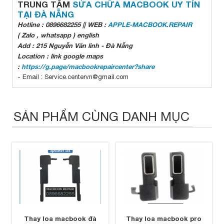
TRUNG TÂM
SỬA CHỮA MACBOOK UY TÍN
TẠI ĐÀ NẴNG
Hotline : 0896682255 || WEB :
APPLE-MACBOOK.REPAIR
( Zalo , whatsapp ) english
Add : 215 Nguyễn Văn linh - Đà Nẵng
Location : link google maps
:
https://g.page/macbookrepaircenter?share
- Email : Service.centervn@gmail.com
SẢN PHẨM CÙNG DANH MỤC
Thay loa macbook đà
Thay loa macbook pro