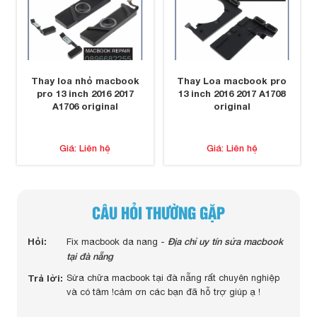
Thay loa nhỏ macbook
Thay Loa macbook pro
pro 13 inch 2016 2017
13 inch 2016 2017 A1708
A1706 original
original
Giá: Liên hệ
Giá: Liên hệ
CÂU HỎI THƯỜNG GẶP
 màn
Hỏi:
Địa chỉ uy tín sửa macbook
Hỏi:
Fix macbook da nang -
c
tại đà nẵng
Trả lờ
Trả lời:
Sửa chữa macbook tại đà nẵng rất chuyên nghiệp
uy
và có tâm !cảm ơn các bạn đã hỗ trợ giúp ạ !
ngay