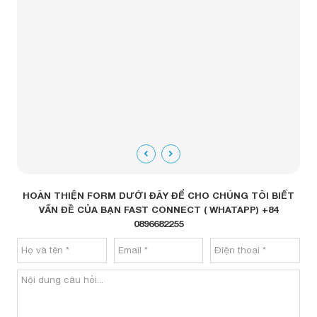
m tra
tiết
 cố bật
đáng
HOÀN THIỆN FORM DƯỚI ĐÂY ĐỂ CHO CHÚNG TÔI BIẾT
VẤN ĐỀ CỦA BẠN FAST CONNECT ( WHATAPP) +84
0896682255