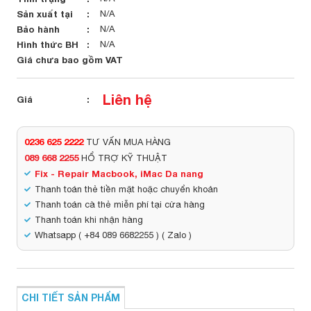
Sản xuất tại
N/A
Bảo hành
N/A
Hình thức BH
N/A
Giá chưa bao gồm VAT
Liên hệ
Giá
0236 625 2222
TƯ VẤN MUA HÀNG
089 668 2255
HỔ TRỢ KỸ THUẬT
Fix - Repair Macbook, iMac Da nang
Thanh toán thẻ tiền mặt hoặc chuyển khoản
Thanh toán cà thẻ miễn phí tại cửa hàng
Thanh toán khi nhận hàng
Whatsapp ( +84 089 6682255 ) ( Zalo )
CHI TIẾT SẢN PHẨM