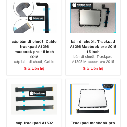
cáp bàn di chuột, Cable
bàn di chuột, Trackpad
trackpad A1398
A1398 Macbook pro 2015
macbook pro 15 inch
15 inch
2015
bàn di chuột, Trackpad
cáp bàn di chuột, Cable
A1398 Macbook pro 2015
trackpad A1398 macbook
15 inch
Giá: Liên hệ
Giá: Liên hệ
pro 15 inch 2015
cáp trackpad A1502
Trackpad macbook pro