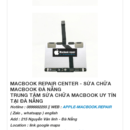
MACBOOK REPAIR CENTER - SỬA CHỮA
MACBOOK ĐÀ NẴNG
TRUNG TÂM SỬA CHỮA MACBOOK UY TÍN
TẠI ĐÀ NẴNG
Hotline : 0896682255 || WEB :
APPLE-MACBOOK.REPAIR
( Zalo , whatsapp ) english
Add : 215 Nguyễn Văn linh - Đà Nẵng
Location : link google maps