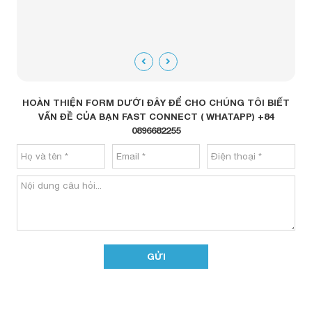
HOÀN THIỆN FORM DƯỚI ĐÂY ĐỂ CHO CHÚNG TÔI BIẾT
VẤN ĐỀ CỦA BẠN FAST CONNECT ( WHATAPP) +84
0896682255