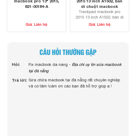
macbook pro 13" 2015,
2015 13 inch A1502, bàn
821-00184-A
di chuột macbook
Trackpad macbook pro
2015 13 inch A1502, bàn di
chuột macbook, sửa
Giá: Liên hệ
Giá: Liên hệ
macbook đà nẵng
CÂU HỎI THƯỜNG GẶP
 màn
Hỏi:
Địa chỉ uy tín sửa macbook
Hỏi:
Fix macbook da nang -
c
tại đà nẵng
Trả lờ
Trả lời:
Sửa chữa macbook tại đà nẵng rất chuyên nghiệp
uy
và có tâm !cảm ơn các bạn đã hỗ trợ giúp ạ !
ngay
m tra
tiết
 cố bật
đáng