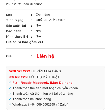
2557 2672 , bàn di chuột
Kho
Còn hàng
Tình trạng
Cuối 2012 Đầu 2013
Sản xuất tại
N/A
Bảo hành
N/A
Hình thức BH
N/A
Giá chưa bao gồm VAT
Liên hệ
Giá
0236 625 2222
TƯ VẤN MUA HÀNG
089 668 2255
HỔ TRỢ KỸ THUẬT
Fix - Repair Macbook, iMac Da nang
Thanh toán thẻ tiền mặt hoặc chuyển khoản
Thanh toán cà thẻ miễn phí tại cửa hàng
Thanh toán khi nhận hàng
Whatsapp ( +84 089 6682255 ) ( Zalo )