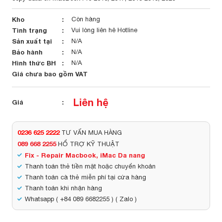
Kho
Còn hàng
Tình trạng
Vui lòng liên hê Hotline
Sản xuất tại
N/A
Bảo hành
N/A
Hình thức BH
N/A
Giá chưa bao gồm VAT
Liên hệ
Giá
0236 625 2222
TƯ VẤN MUA HÀNG
089 668 2255
HỔ TRỢ KỸ THUẬT
Fix - Repair Macbook, iMac Da nang
Thanh toán thẻ tiền mặt hoặc chuyển khoản
Thanh toán cà thẻ miễn phí tại cửa hàng
Thanh toán khi nhận hàng
Whatsapp ( +84 089 6682255 ) ( Zalo )