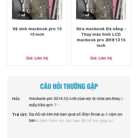
Vệ sinh macbook pro 13
Sửa macbook Đà nẵng -
15 inch
Thay màn hình LCD
macbook pro 2018 13 15
inch
Giá: Liên hệ
Giá: Liên hệ
CÂU HỎI THƯỜNG GẶP
Hỏi:
Hỏi:
macbook pro 2014 13 icnh của em bị chai pin thay
Địa chỉ uy tín sửa macbook
Hỏi:
Fix macbook da nang -
tại đà nẵng
mấy tiền anh ? -
Trả lời:
Dạ AD sẽ liên hệ bạn qua số điện thoại ạ ! cảm ơn
Trả lời:
Sửa chữa macbook tại đà nẵng rất chuyên nghiệp
ban
và có tâm !cảm ơn các bạn đã hỗ trợ giúp ạ !
Trả lờ