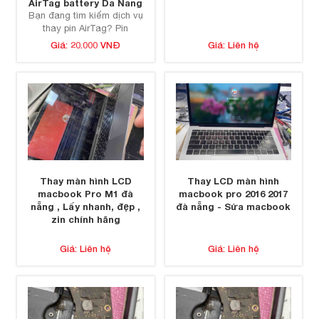
AirTag battery Da Nang
Bạn đang tìm kiếm dịch vụ
thay pin AirTag? Pin
AirTag của bạn đã yếu
Giá: 20.000 VNĐ
Giá: Liên hệ
hoặc hết? Đừng lo lắng,
việc...
Thay màn hình LCD
Thay LCD màn hình
macbook Pro M1 đà
macbook pro 2016 2017
nẵng , Lấy nhanh, đẹp ,
đà nẵng - Sửa macbook
zin chính hãng
Giá: Liên hệ
Giá: Liên hệ