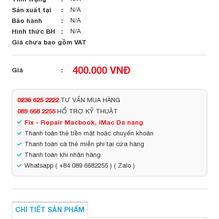
Sản xuất tại
N/A
Bảo hành
N/A
Hình thức BH
N/A
Giá chưa bao gồm VAT
400.000 VNĐ
Giá
0236 625 2222
TƯ VẤN MUA HÀNG
089 668 2255
HỔ TRỢ KỸ THUẬT
Fix - Repair Macbook, iMac Da nang
Thanh toán thẻ tiền mặt hoặc chuyển khoản
Thanh toán cà thẻ miễn phí tại cửa hàng
Thanh toán khi nhận hàng
Whatsapp ( +84 089 6682255 ) ( Zalo )
CHI TIẾT SẢN PHẨM