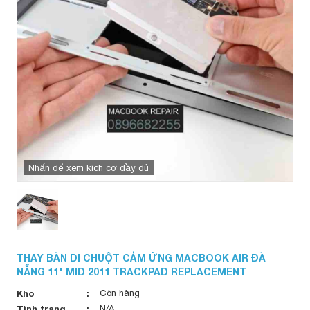
Nhấn để xem kích cỡ đầy đủ
THAY BÀN DI CHUỘT CẢM ỨNG MACBOOK AIR ĐÀ
NẴNG 11" MID 2011 TRACKPAD REPLACEMENT
Kho
Còn hàng
Tình trạng
N/A