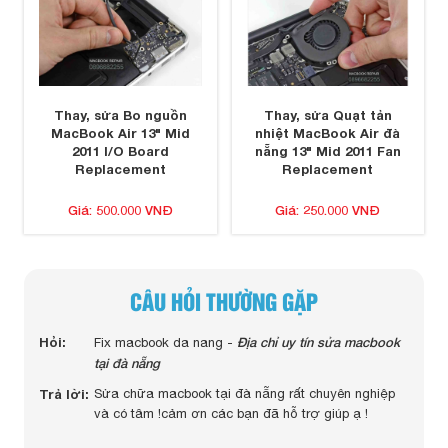
Thay, sửa Bo nguồn
Thay, sửa Quạt tản
MacBook Air 13" Mid
nhiệt MacBook Air đà
2011 I/O Board
nẵng 13" Mid 2011 Fan
Replacement
Replacement
Giá: 500.000 VNĐ
Giá: 250.000 VNĐ
CÂU HỎI THƯỜNG GẶP
Hỏi:
Hỏi:
macbook pro 2014 13 icnh của em bị chai pin thay
Địa chỉ uy tín sửa macbook
Hỏi:
Fix macbook da nang -
tại đà nẵng
mấy tiền anh ? -
Trả lời:
Dạ AD sẽ liên hệ bạn qua số điện thoại ạ ! cảm ơn
Trả lời:
Sửa chữa macbook tại đà nẵng rất chuyên nghiệp
ban
và có tâm !cảm ơn các bạn đã hỗ trợ giúp ạ !
Trả lờ