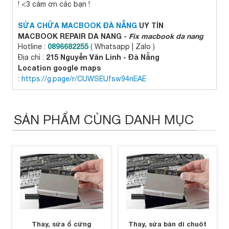
! <3 cảm ơn các bạn !
SỬA CHỮA MACBOOK ĐÀ NẴNG
UY TÍN
MACBOOK REPAIR DA NANG -
Fix macbook da nang
0896682255
Hotline :
( Whatsapp | Zalo )
215 Nguyễn Văn Linh - Đà Nẵng
Địa chỉ :
Location google maps
:
https://g.page/r/CUWSEUfsw94nEAE
SẢN PHẨM CÙNG DANH MỤC
Thay, sửa ổ cứng
Thay, sửa bàn di chuôt