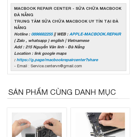
MACBOOK REPAIR CENTER - SỬA CHỮA MACBOOK
ĐÀ NẴNG
TRUNG TÂM SỬA CHỮA MACBOOK UY TÍN TẠI ĐÀ
NẴNG
Hotline :
0896682255
|| WEB :
APPLE-MACBOOK.REPAIR
( Zalo , whatsapp ) english | Vietnamese
Add : 215 Nguyễn Văn linh - Đà Nẵng
Location : link google maps
:
https://g.page/macbookrepaircenter?share
- Email : Service.centervn@gmail.com
SẢN PHẨM CÙNG DANH MỤC