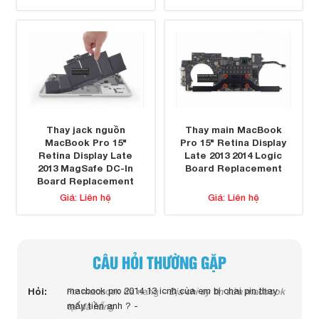
Thay jack nguồn
Thay main MacBook
MacBook Pro 15"
Pro 15" Retina Display
Retina Display Late
Late 2013 2014 Logic
2013 MagSafe DC-In
Board Replacement
Board Replacement
Giá: Liên hệ
Giá: Liên hệ
CÂU HỎI THƯỜNG GẶP
Hỏi:
Hỏi:
macbook pro 2014 13 icnh của em bị chai pin thay
Địa chỉ uy tín sửa macbook
Hỏi:
Fix macbook da nang -
tại đà nẵng
mấy tiền anh ? -