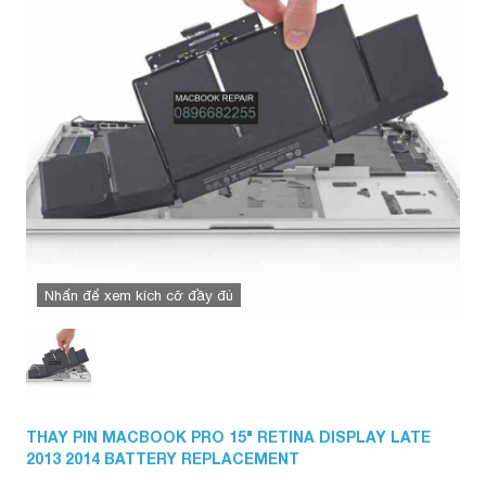
Nhấn để xem kích cỡ đầy đủ
THAY PIN MACBOOK PRO 15" RETINA DISPLAY LATE
2013 2014 BATTERY REPLACEMENT