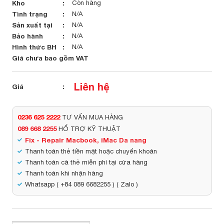
Kho
Còn hàng
Tình trạng
N/A
Sản xuất tại
N/A
Bảo hành
N/A
Hình thức BH
N/A
Giá chưa bao gồm VAT
Liên hệ
Giá
0236 625 2222
TƯ VẤN MUA HÀNG
089 668 2255
HỔ TRỢ KỸ THUẬT
Fix - Repair Macbook, iMac Da nang
Thanh toán thẻ tiền mặt hoặc chuyển khoản
Thanh toán cà thẻ miễn phí tại cửa hàng
Thanh toán khi nhận hàng
Whatsapp ( +84 089 6682255 ) ( Zalo )