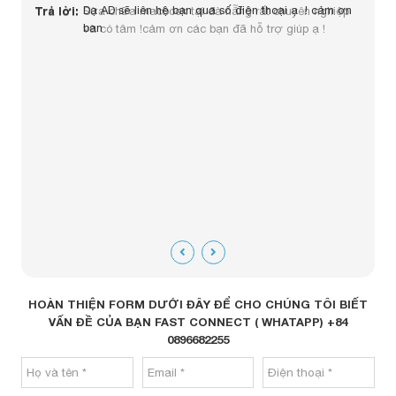
Trả lời:
Dạ AD sẽ liên hệ bạn qua số điện thoại ạ ! cảm ơn
Trả lời:
Sửa chữa macbook tại đà nẵng rất chuyên nghiệp
ban
và có tâm !cảm ơn các bạn đã hỗ trợ giúp ạ !
Trả lờ
HOÀN THIỆN FORM DƯỚI ĐÂY ĐỂ CHO CHÚNG TÔI BIẾT
VẤN ĐỀ CỦA BẠN FAST CONNECT ( WHATAPP) +84
0896682255