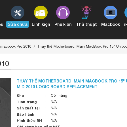
ệu
Sửa chữa
Linh kiện
Phụ kiện
Thủ thuật
Macbook
i
3 đến 2015
Conector Audio & IO Board Mac Pro
macbook Pro 2010
Thay thế Motherboard, Main MacBook Pro 15" Unibo
010
THAY THẾ MOTHERBOARD, MAIN MACBOOK PRO 15" 
MID 2010 LOGIC BOARD REPLACEMENT
Kho
Còn hàng
Tình trạng
N/A
Sản xuất tại
N/A
Bảo hành
N/A
Hình thức BH
N/A
Giá chưa bao gồm VAT