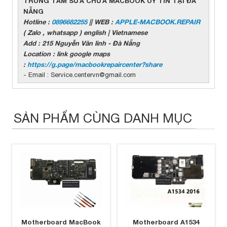
TRUNG TÂM SỬA CHỮA MACBOOK UY TÍN TẠI ĐÀ
NẴNG
Hotline :
0896682255
|| WEB :
APPLE-MACBOOK.REPAIR
( Zalo , whatsapp ) english | Vietnamese
Add : 215 Nguyễn Văn linh - Đà Nẵng
Location : link google maps
:
https://g.page/macbookrepaircenter?share
- Email : Service.centervn@gmail.com
SẢN PHẨM CÙNG DANH MỤC
Motherboard MacBook
Motherboard A1534