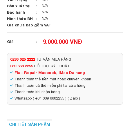
Sản xuất tại
N/A
Bảo hành
N/A
Hình thức BH
N/A
Giá chưa bao gồm VAT
9.000.000 VNĐ
Giá
0236 625 2222
TƯ VẤN MUA HÀNG
089 668 2255
HỔ TRỢ KỸ THUẬT
Fix - Repair Macbook, iMac Da nang
Thanh toán thẻ tiền mặt hoặc chuyển khoản
Thanh toán cà thẻ miễn phí tại cửa hàng
Thanh toán khi nhận hàng
Whatsapp ( +84 089 6682255 ) ( Zalo )
CHI TIẾT SẢN PHẨM