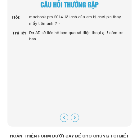
CÂU HỎI THƯỜNG GẶP
cbook
Hỏi:
macbook pro 2014 13 icnh của em bị chai pin thay
Hỏi:
mấy tiền anh ? -
Trả lời:
Dạ AD sẽ liên hệ bạn qua số điện thoại ạ ! cảm ơn
hiệp
ban
Trả lờ
HOÀN THIỆN FORM DƯỚI ĐÂY ĐỂ CHO CHÚNG TÔI BIẾT