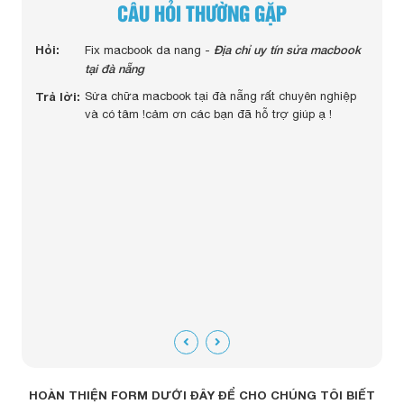
CÂU HỎI THƯỜNG GẶP
 màn
Hỏi:
Địa chỉ uy tín sửa macbook
Hỏi:
Fix macbook da nang -
c
tại đà nẵng
Trả lờ
Trả lời:
Sửa chữa macbook tại đà nẵng rất chuyên nghiệp
uy
và có tâm !cảm ơn các bạn đã hỗ trợ giúp ạ !
ngay
m tra
tiết
 cố bật
đáng
HOÀN THIỆN FORM DƯỚI ĐÂY ĐỂ CHO CHÚNG TÔI BIẾT