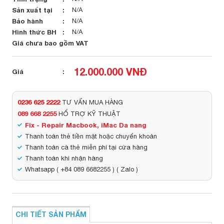
Sản xuất tại
N/A
Bảo hành
N/A
Hình thức BH
N/A
Giá chưa bao gồm VAT
12.000.000 VNĐ
Giá
0236 625 2222
TƯ VẤN MUA HÀNG
089 668 2255
HỔ TRỢ KỸ THUẬT
Fix - Repair Macbook, iMac Da nang
Thanh toán thẻ tiền mặt hoặc chuyển khoản
Thanh toán cà thẻ miễn phí tại cửa hàng
Thanh toán khi nhận hàng
Whatsapp ( +84 089 6682255 ) ( Zalo )
CHI TIẾT SẢN PHẨM