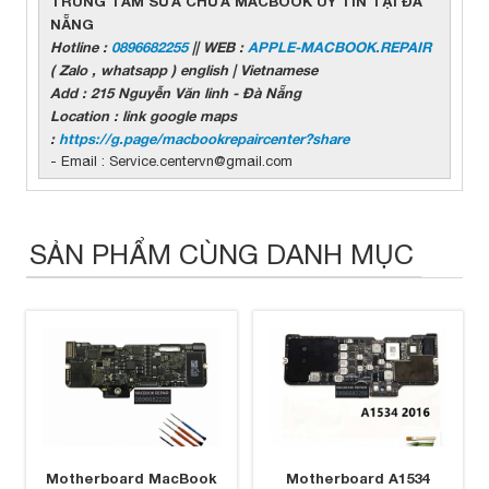
TRUNG TÂM SỬA CHỮA MACBOOK UY TÍN TẠI ĐÀ
NẴNG
Hotline :
0896682255
|| WEB :
APPLE-MACBOOK.REPAIR
( Zalo , whatsapp ) english | Vietnamese
Add : 215 Nguyễn Văn linh - Đà Nẵng
Location : link google maps
:
https://g.page/macbookrepaircenter?share
- Email : Service.centervn@gmail.com
SẢN PHẨM CÙNG DANH MỤC
Motherboard MacBook
Motherboard A1534