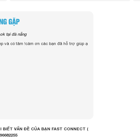
ỜNG GẶP
ok tại đà nẵng
Hỏi:
Sửa macbook mất 
y mấy tiền anh ? -
nhận một lúc rồi l
p và có tâm !cảm ơn các bạn đã hỗ trợ giúp ạ
 ơn ban
Trả lời:
Mình mang qua trự
được lỗi thì lấy 
Lỗi này có thể do
- Dây sạc
- Chân sạc của 
- Bụi bẩn trên ma
- hoặc do pin
- Cũng có khi là 
Bạn có thể liên hệ
 BIẾT VẤN ĐỀ CỦA BẠN FAST CONNECT (
96682255