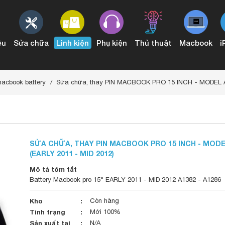
ệu
Sửa chữa
Linh kiện
Phụ kiện
Thủ thuật
Macbook
i
3 đến 2015
Conector Audio & IO Board Mac Pro
macbook battery
Sửa chữa, thay PIN MACBOOK PRO 15 INCH - MODEL A1
SỬA CHỮA, THAY PIN MACBOOK PRO 15 INCH - MODE
(EARLY 2011 - MID 2012)
Mô tả tóm tắt
Battery Macbook pro 15" EARLY 2011 - MID 2012 A1382 - A1286
Kho
Còn hàng
Tình trạng
Mới 100%
Sản xuất tại
N/A