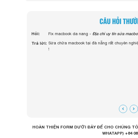
CÂU HỎI THƯ
Hỏi:
Hỏi:
Địa chỉ uy tín sửa macbo
Fix macbook da nang -
macbook pro 2014 13 icnh của em bị chai pin tha
Trả lời:
Trả lời:
Sửa chữa macbook tại đà nẵng rất chuyên nghiệ
Dạ AD sẽ liên hệ bạn qua số điện thoại ạ ! cảm
!
HOÀN THIỆN FORM DƯỚI ĐÂY ĐỂ CHO CHÚNG TÔI
WHATAPP) +84 08