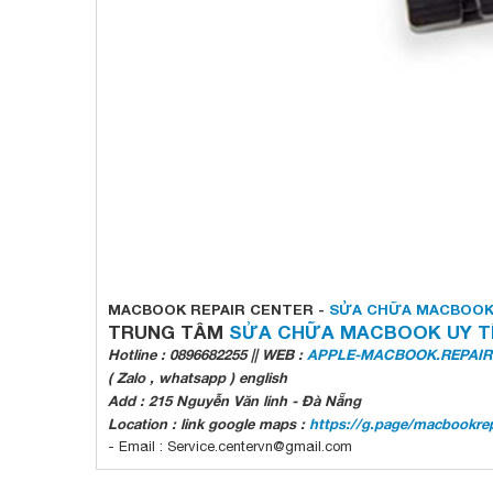
MACBOOK REPAIR CENTER -
SỬA CHỮA MACBOOK
TRUNG TÂM
SỬA CHỮA MACBOOK UY TÍ
Hotline : 0896682255 || WEB :
APPLE-MACBOOK.REPAIR
( Zalo , whatsapp ) english
Add : 215 Nguyễn Văn linh - Đà Nẵng
Location : link google maps :
https://g.page/macbookrep
- Email : Service.centervn@gmail.com