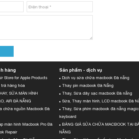
ch hàng
Sản phẩm - dịch vụ
r Store for Apple Products
Dịch vụ sửa chữa macbook Đà nẵng
 trả hàng hóa
Thay pin macbook Đà Nẵng
HAY, SỬA MÀN HÌNH
Thay, Sửa dây sạc macbook Đà nẵng
, AIR ĐÀ NẴNG
Sửa, Thay màn hình, LCD macbook Đà N
ửa chữa nguồn Macbook Đà
Thay, Sửa phím macbook đà nẵng magic
keyboard
áp màn hình Macbook Pro Đà
BẢNG GIÁ SỬA CHỮA MACBOOK TẠI Đ
ok Repair
NẴNG