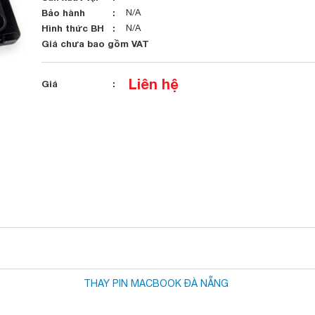
Bảo hành
N/A
Hình thức BH
N/A
Giá chưa bao gồm VAT
Liên hệ
Giá
THAY PIN MACBOOK ĐÀ NẴNG