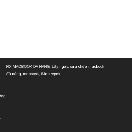
FIX MACBOOK DA NANG, Lấy ngay, sửa chữa macbook
đà nẵng, macbook, iMac repair
ẵng
À