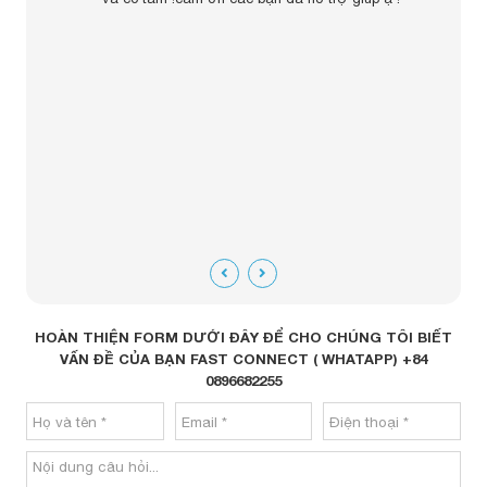
ngay
m tra
tiết
 cố bật
đáng
HOÀN THIỆN FORM DƯỚI ĐÂY ĐỂ CHO CHÚNG TÔI BIẾT
VẤN ĐỀ CỦA BẠN FAST CONNECT ( WHATAPP) +84
0896682255