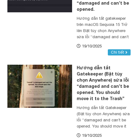
“damaged and can’t be
opened.
Hướng dẫn tắt gatekeeper
trên macOS Sequoia 15 Trở
lên Bật tùy chọn Anywhere
sửa lỗi “damaged and can’t
be opened.
19/10/2025
Chi tiết
Hướng dẫn tắt
Gatekeeper (Bật tùy
chọn Anywhere) sửa lỗi
“damaged and can’t be
opened. You should
move it to the Trash”
Hướng dẫn tắt Gatekeeper
(Bật tùy chọn Anywhere) sửa
lỗi “damaged and can’t be
opened. You should move it
to the Trash”
19/10/2025