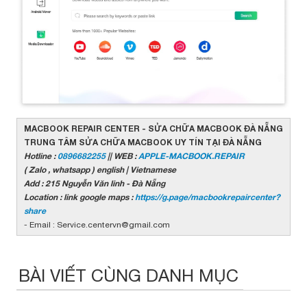
MACBOOK REPAIR CENTER - SỬA CHỮA MACBOOK ĐÀ NẴNG
TRUNG TÂM SỬA CHỮA MACBOOK UY TÍN TẠI ĐÀ NẴNG
Hotline :
0896682255
|| WEB :
APPLE-MACBOOK.REPAIR
( Zalo , whatsapp ) english | Vietnamese
Add : 215 Nguyễn Văn linh - Đà Nẵng
Location : link google maps :
https://g.page/macbookrepaircenter?
share
- Email : Service.centervn@gmail.com
BÀI VIẾT CÙNG DANH MỤC