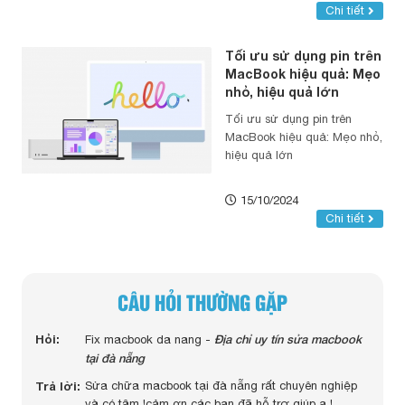
Chi tiết
Tối ưu sử dụng pin trên
MacBook hiệu quả: Mẹo
nhỏ, hiệu quả lớn
Tối ưu sử dụng pin trên
MacBook hiệu quả: Mẹo nhỏ,
hiệu quả lớn
15/10/2024
Chi tiết
CÂU HỎI THƯỜNG GẶP
 màn
Hỏi:
Địa chỉ uy tín sửa macbook
Hỏi:
Fix macbook da nang -
c
tại đà nẵng
Trả lờ
Trả lời:
Sửa chữa macbook tại đà nẵng rất chuyên nghiệp
uy
và có tâm !cảm ơn các bạn đã hỗ trợ giúp ạ !