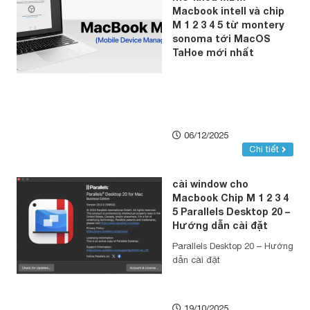
Macbook intell và chip
M 1 2 3 4 5 từ montery
sonoma tới MacOS
TaHoe mới nhất
06/12/2025
Chi tiết
cài window cho
Macbook Chip M 1 2 3 4
5 Parallels Desktop 20 –
Hướng dẫn cài đặt
Parallels Desktop 20 – Hướng
dẫn cài đặt
19/10/2025