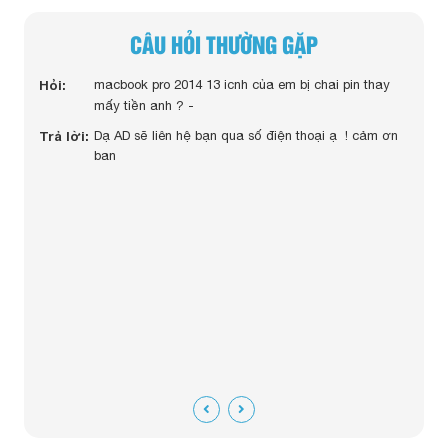
CÂU HỎI THƯỜNG GẶP
cbook
Hỏi:
macbook pro 2014 13 icnh của em bị chai pin thay
Hỏi:
mấy tiền anh ? -
Trả lời:
Dạ AD sẽ liên hệ bạn qua số điện thoại ạ ! cảm ơn
hiệp
ban
Trả lờ