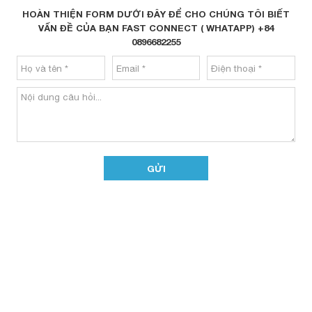
HOÀN THIỆN FORM DƯỚI ĐÂY ĐỂ CHO CHÚNG TÔI BIẾT
VẤN ĐỀ CỦA BẠN FAST CONNECT ( WHATAPP) +84
0896682255