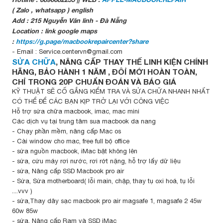
( Zalo , whatsapp ) english
Add : 215 Nguyễn Văn linh - Đà Nẵng
Location : link google maps
:
https://g.page/macbookrepaircenter?share
- Email : Service.centervn@gmail.com
SỬA CHỮA
, NÂNG CẤP THAY THẾ LINH KIỆN CHÍNH
HÃNG, BẢO HÀNH 1 NĂM , ĐÔỈ MỚI HOÀN TOÀN,
CHỈ TRONG 20P CHUẨN ĐOÁN VÀ BÁO GIÁ
KỸ THUẬT SẼ CỐ GẮNG KIỂM TRA VÀ SỬA CHỮA NHANH NHẤT
CÓ THỂ ĐỂ CÁC BẠN KỊP TRỞ LẠI VỚI CÔNG VIỆC
Hỗ trợ sửa chữa macbook, imac, mac mini
Các dịch vụ tại trung tâm sua macbook da nang
- Chạy phần mềm, nâng cấp Mac os
- Cài window cho mac, free full bộ office
- sửa nguồn macbook, iMac bật không lên
- sửa, cứu máy rơi nước, rơi rớt nặng, hỗ trợ lấy dữ liệu
- sửa, Nâng cấp SSD Macbook pro air
- Sửa, Sửa motherboard( lỗi main, chập, thay tụ oxi hoá, tụ lỗi
....vvv )
- sửa,Thay dây sạc macbook pro air magsafe 1, magsafe 2 45w
60w 85w
- sửa, Nâng cấp Ram và SSD iMac