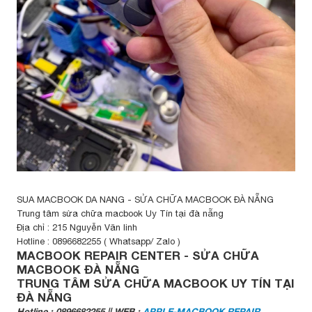
SUA MACBOOK DA NANG - SỬA CHỮA MACBOOK ĐÀ NẴNG
Trung tâm sửa chữa macbook Uy Tín tại đà nẵng
Địa chỉ : 215 Nguyễn Văn linh
Hotline : 0896682255 ( Whatsapp/ Zalo )
MACBOOK REPAIR CENTER - SỬA CHỮA
MACBOOK ĐÀ NẴNG
TRUNG TÂM SỬA CHỮA MACBOOK UY TÍN TẠI
ĐÀ NẴNG
Hotline : 0896682255 || WEB :
APPLE-MACBOOK.REPAIR