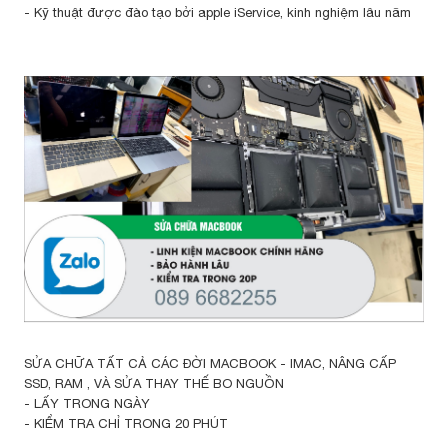
- Kỹ thuật được đào tạo bởi apple iService, kinh nghiệm lâu năm
SỬA CHỮA TẤT CẢ CÁC ĐỜI MACBOOK - IMAC, NÂNG CẤP
SSD, RAM , VÀ SỬA THAY THẾ BO NGUỒN
- LẤY TRONG NGÀY
- KIỂM TRA CHỈ TRONG 20 PHÚT