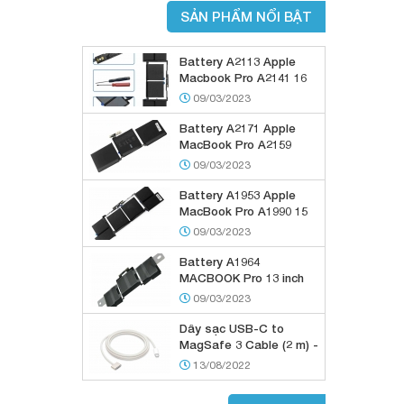
SẢN PHẨM NỔI BẬT
Battery A2113 Apple
Macbook Pro A2141 16
Inch 2019
09/03/2023
Battery A2171 Apple
MacBook Pro A2159
A2289 13 2019
09/03/2023
Battery A1953 Apple
MacBook Pro A1990 15
2018 2019
09/03/2023
Battery A1964
MACBOOK Pro 13 inch
2018 2019
09/03/2023
Dây sạc USB-C to
MagSafe 3 Cable (2 m) -
Starlight
13/08/2022