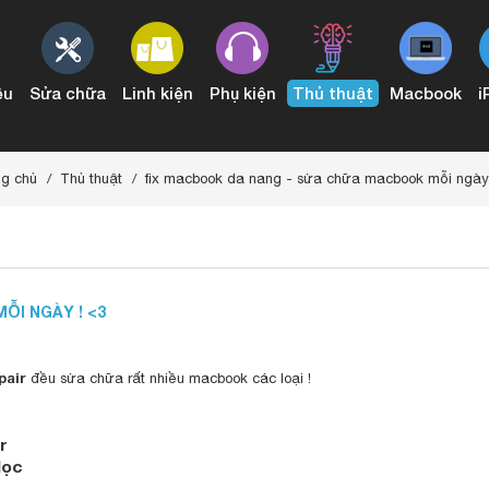
ệu
Sửa chữa
Linh kiện
Phụ kiện
Thủ thuật
Macbook
i
3 đến 2015
Conector Audio & IO Board Mac Pro
ng chủ
Thủ thuật
fix macbook da nang - sửa chữa macbook mỗi ngày 
ỖI NGÀY ! <3
pair
đều sửa chữa rất nhiều macbook các loại !
r
dọc