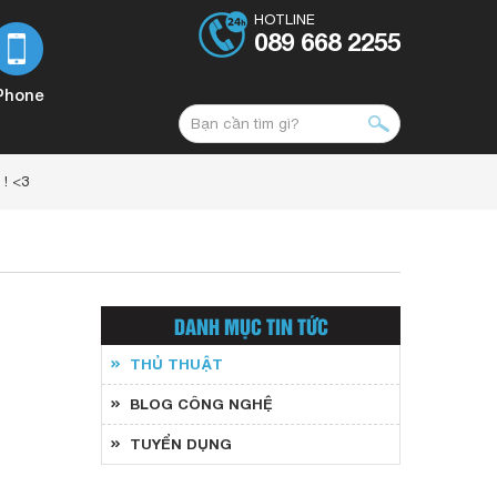
HOTLINE
089 668 2255
Phone
! <3
DANH MỤC TIN TỨC
THỦ THUẬT
BLOG CÔNG NGHỆ
TUYỂN DỤNG