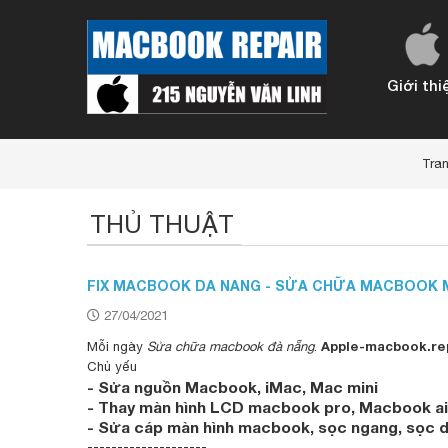
Giới thi
Sửa chữa macbook Pro 2012 Retina
Sửa chữa macbook pro 2013 2014
Sửa chữa macbook pro 2016 2017
Main - motherboard macbook Pro
Sửa chữa macbook air 2013 đến 2017
Sửa chữa macbook air 11 inch 201
Mainboard - Motherboard mac air
Bàn phím Keyboard macbook air
Tra
THỦ THUẬT
FIX MACBOOK DA NANG - SỬA CHỮA MACBOOK M
27/04/2021
Apple-macbook.re
Mỗi ngày
Sửa chữa macbook đà nẵng
.
Chủ yếu
- Sửa nguồn Macbook, iMac, Mac mini
- Thay màn hình LCD macbook pro, Macbook ai
- Sửa cáp màn hình macbook, sọc ngang, sọc 
--------------------