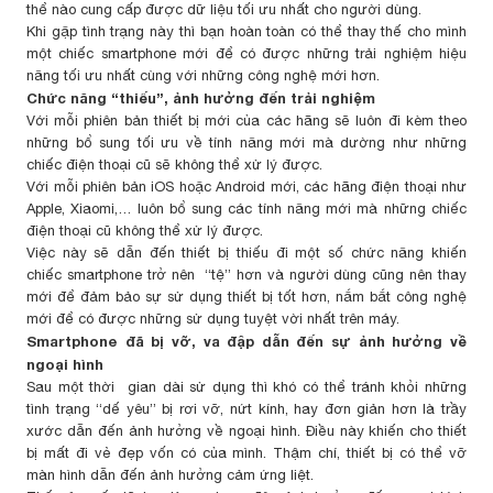
thể nào cung cấp được dữ liệu tối ưu nhất cho người dùng.
Khi gặp tình trạng này thì bạn hoàn toàn có thể thay thế cho mình
một chiếc smartphone mới để có được những trải nghiệm hiệu
năng tối ưu nhất cùng với những công nghệ mới hơn.
Chức năng “thiếu”, ảnh hưởng đến trải nghiệm
Với mỗi phiên bản thiết bị mới của các hãng sẽ luôn đi kèm theo
những bổ sung tối ưu về tính năng mới mà dường như những
chiếc điện thoại cũ sẽ không thể xử lý được.
Với mỗi phiên bản iOS hoặc Android mới, các hãng điện thoại như
Apple, Xiaomi,… luôn bổ sung các tính năng mới mà những chiếc
điện thoại cũ không thể xử lý được.
Việc này sẽ dẫn đến thiết bị thiếu đi một số chức năng khiến
chiếc smartphone trở nên “tệ” hơn và người dùng cũng nên thay
mới để đảm bảo sự sử dụng thiết bị tốt hơn, nắm bắt công nghệ
mới để có được những sử dụng tuyệt vời nhất trên máy.
Smartphone đã bị vỡ, va đập dẫn đến sự ảnh hưởng về
ngoại hình
Sau một thời gian dài sử dụng thì khó có thể tránh khỏi những
tình trạng “dế yêu” bị rơi vỡ, nứt kính, hay đơn giản hơn là trầy
xước dẫn đến ảnh hưởng về ngoại hình. Điều này khiến cho thiết
bị mất đi vẻ đẹp vốn có của mình. Thậm chí, thiết bị có thể vỡ
màn hình dẫn đến ảnh hưởng cảm ứng liệt.