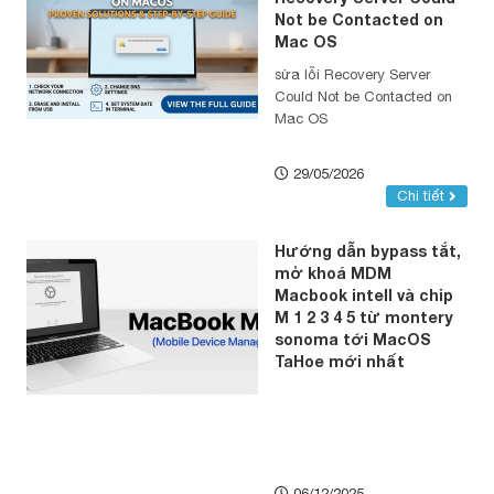
Not be Contacted on
Mac OS
sửa lỗi Recovery Server
Could Not be Contacted on
Mac OS
29/05/2026
Chi tiết
Hướng dẫn bypass tắt,
mở khoá MDM
Macbook intell và chip
M 1 2 3 4 5 từ montery
sonoma tới MacOS
TaHoe mới nhất
06/12/2025