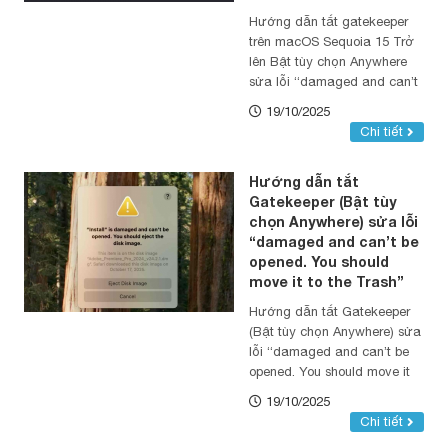
Hướng dẫn tắt gatekeeper
trên macOS Sequoia 15 Trở
lên Bật tùy chọn Anywhere
sửa lỗi “damaged and can’t
be opened.
19/10/2025
Chi tiết
Hướng dẫn tắt
Gatekeeper (Bật tùy
chọn Anywhere) sửa lỗi
“damaged and can’t be
opened. You should
move it to the Trash”
Hướng dẫn tắt Gatekeeper
(Bật tùy chọn Anywhere) sửa
lỗi “damaged and can’t be
opened. You should move it
to the Trash”
19/10/2025
Chi tiết