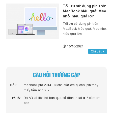
Tối ưu sử dụng pin trên
MacBook hiệu quả: Mẹo
nhỏ, hiệu quả lớn
Tối ưu sử dụng pin trên
MacBook hiệu quả: Mẹo nhỏ,
hiệu quả lớn
15/10/2024
Chi tiết
CÂU HỎI THƯỜNG GẶP
cbook
Hỏi:
macbook pro 2014 13 icnh của em bị chai pin thay
Hỏi:
mấy tiền anh ? -
Trả lời:
Dạ AD sẽ liên hệ bạn qua số điện thoại ạ ! cảm ơn
hiệp
ban
Trả lờ