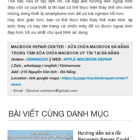
Thế nên, nếu lỡ tay làm rơi, va đập ảnh hưởng đến ngoại hình
đẹp vốn có của thiết bị thì bạn có thể thực hiện thay thế cho mình
những dòng thiết bị smartphone mới để có trải nghiệm tốt hơn.
Hay đơn giản hơn, bạn có thể thực hiện thay thế màn hình, ép
kính, thay vỏ hay tân trang cả chiếc máy để có được ngoại hình
đẹp hơn, tối ưu nhất cho quá trình sử dụng.
MACBOOK REPAIR CENTER - SỬA CHỮA MACBOOK ĐÀ NẴNG
TRUNG TÂM SỬA CHỮA MACBOOK UY TÍN TẠI ĐÀ NẴNG
Hotline :
0896682255
|| WEB :
APPLE-MACBOOK.REPAIR
( Zalo , whatsapp ) english | Vietnamese
Add : 215 Nguyễn Văn linh - Đà Nẵng
Location : link google maps :
https://g.page/macbookrepaircenter?
share
- Email : Service.centervn@gmail.com
BÀI VIẾT CÙNG DANH MỤC
Hướng dẫn sửa lỗi
Recovery Server Could