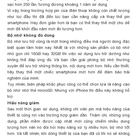
sạc hơn 250 lần, tương đương khoảng 1 năm sử dụng.
Vì vậy, trong trường hợp pin của điện thoại không còn chất lượng
như lúc đầu thì đã đến lúc bạn cần nâng cấp và thay thế pin
smartphone. Hay đơn giản hơn là bạn có thể thay thế một chú dế
mới để khởi đầu năm mới ấn tượng hơn.
Bộ nhớ không đủ dùng
Bộ nhớ lưu trữ cũng là một trong những điều mà người dùng đặc
biệt quan tâm hiện nay. Nhất là với những sản phẩm có bộ nhớ
nhỏ gọn chỉ 16GB hay 32GB thì việc sử dụng lưu trữ dường như
không thể đáp ứng đủ. Và bạn cần giải phóng bộ nhớ thường
xuyên để lưu trữ những thông tin, nội dung mới hơn. Nếu cần thiết,
hãy thay thế một chiếc smartphone mới hơn để đảm bảo trải
nghiệm của mình.
Tuy nhiên, biện pháp khắc phục cũng có thể chọn lựa là nâng cao
bộ nhớ nhờ thẻ microSD. Nhưng với iPhone thì điều này không hỗ
trợ.
Hiệu năng giảm
Sau một thời gian sử dụng, không chỉ viên pin mà hiệu năng của
thiết bị cũng rơi vào trường hợp giảm dần. Thậm chí, những ứng
dụng, phần mềm được cập nhật mới cũng chiếm nhiều dung
lượng hơn nên nó đòi hỏi hiệu năng xử lý nhiều hơn, bộ nhớ tốt
hơn. Và tất nhiên, khi dòng thiết bị của bạn đã cũ thì nó sẽ không