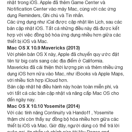
nhật trong iOS. Apple đã thêm Game Center và
Notification Center vào máy Mac, cùng với các ứng
dụng Reminders, Ghi chú và Tin nhắn.
Các ứng dụng như iCal được cập nhật lên Lịch, sau các
bản cập nhật iOS. Tất cả những điều này đã được kết
hợp với việc đồng bộ hóa ứng dụng nhiều hơn giữa các
thiết bị iOS và Mac.
Mac OS X 10.9 Mavericks (2013)
Với phiên bản OS X này, Apple đã chuyển quy ước đặt
tên từ big cats sang các địa điểm ở California.
Mavericks đã cải thiện thời lượng pin và thêm nhiều ứng
dụng iOS hơn nữa vào Mac, như iBooks và Apple Maps,
với nhiều tích hợp iCloud hơn.
Bản cập nhật hệ điều hành này hoàn toàn miễn phí, và
với tất cả các bản cập nhật và nâng cấp Mac OS cho
đến ngày nay.
Mac OS X 10.10 Yosemite (2014)
Với các tính năng Continuity và Handoff , Yosemite
thậm chí còn thấy sự đồng bộ hóa nhiều hơn giữa các
thiết bị iOS và Mac. Giờ đây, người dùng có thể trả lời
cuộc gọi, tin nhắn và chỉnh sửa tài liệu Pages and