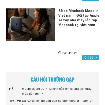
Sẽ có Macbook Made in
Viet nam , Đối tác Apple
sẽ xây nhà máy lắp ráp
Macbook tại việt nam
23/04/2023
Chi tiết
CÂU HỎI THƯỜNG GẶP
cbook
Hỏi:
macbook pro 2014 13 icnh của em bị chai pin thay
Hỏi:
mấy tiền anh ? -
Trả lời:
Dạ AD sẽ liên hệ bạn qua số điện thoại ạ ! cảm ơn
hiệp