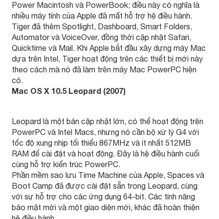
Power Macintosh và PowerBook; điều này có nghĩa là
nhiều máy tính của Apple đã mất hỗ trợ hệ điều hành.
Tiger đã thêm Spotlight, Dashboard, Smart Folders,
Automator và VoiceOver, đồng thời cập nhật Safari,
Quicktime và Mail. Khi Apple bắt đầu xây dựng máy Mac
dựa trên Intel, Tiger hoạt động trên các thiết bị mới này
theo cách mà nó đã làm trên máy Mac PowerPC hiện
có.
Mac OS X 10.5 Leopard (2007)
Leopard là một bản cập nhật lớn, có thể hoạt động trên
PowerPC và Intel Macs, nhưng nó cần bộ xử lý G4 với
tốc độ xung nhịp tối thiểu 867MHz và ít nhất 512MB
RAM để cài đặt và hoạt động. Đây là hệ điều hành cuối
cùng hỗ trợ kiến trúc PowerPC.
Phần mềm sao lưu Time Machine của Apple, Spaces và
Boot Camp đã được cài đặt sẵn trong Leopard, cùng
với sự hỗ trợ cho các ứng dụng 64-bit. Các tính năng
bảo mật mới và một giao diện mới, khác đã hoàn thiện
hệ điều hành.