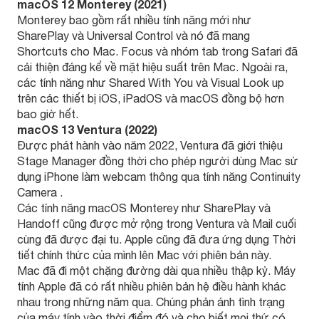
macOS 12 Monterey (2021)
Monterey bao gồm rất nhiều tính năng mới như
SharePlay và Universal Control và nó đã mang
Shortcuts cho Mac. Focus và nhóm tab trong Safari đã
cải thiện đáng kể về mặt hiệu suất trên Mac. Ngoài ra,
các tính năng như Shared With You và Visual Look up
trên các thiết bị iOS, iPadOS và macOS đồng bộ hơn
bao giờ hết.
macOS 13 Ventura (2022)
Được phát hành vào năm 2022, Ventura đã giới thiệu
Stage Manager đồng thời cho phép người dùng Mac sử
dụng iPhone làm webcam thông qua tính năng Continuity
Camera .
Các tính năng macOS Monterey như SharePlay và
Handoff cũng được mở rộng trong Ventura và Mail cuối
cùng đã được đại tu. Apple cũng đã đưa ứng dụng Thời
tiết chính thức của mình lên Mac với phiên bản này.
Mac đã đi một chặng đường dài qua nhiều thập kỷ. Máy
tính Apple đã có rất nhiều phiên bản hệ điều hành khác
nhau trong những năm qua. Chúng phản ánh tình trạng
của máy tính vào thời điểm đó và cho biết mọi thứ có