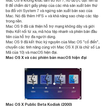
Mac OS 8 không khác lắm so với 7, nó được đặt tên là
8 để chấm dứt giấy phép của các nhà sản xuất bên thứ
ba đối với System 7 và ngừng sản xuất bản sao của
Mac. Nó đã thêm HFS + và khả năng sao chép các tệp
trong nền.
Mac OS 9 đã cải thiện hỗ trợ mạng không dây và giới
thiệu Kết nối từ xa, mã hóa tệp nhanh và phiên bản đầu
tiên của hỗ trợ đa người dùng.
Mac OS 9 đã kết thúc kỷ nguyên của Mac OS "cổ điển",
chuyển các tính năng cùng với Mac OS X (X là chữ số La
Mã của 10) và macOS hiện đại.
Mac OS X và các phiên bản macOS hiện đại
Mac OS X Public Beta Kodiak (2000)