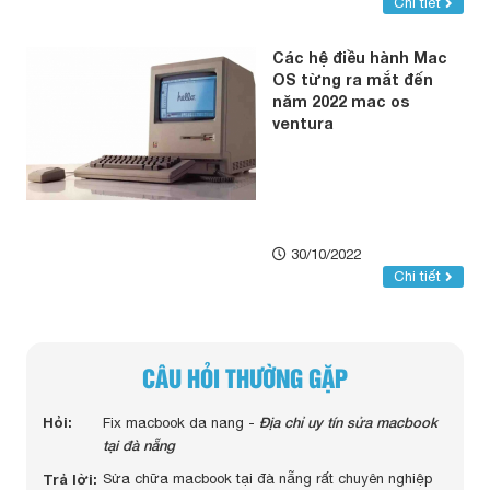
Chi tiết
Các hệ điều hành Mac
OS từng ra mắt đến
năm 2022 mac os
ventura
30/10/2022
Chi tiết
CÂU HỎI THƯỜNG GẶP
Hỏi:
Hỏi:
macbook pro 2014 13 icnh của em bị chai pin thay
Địa chỉ uy tín sửa macbook
Hỏi:
Fix macbook da nang -
tại đà nẵng
mấy tiền anh ? -
Trả lời:
Dạ AD sẽ liên hệ bạn qua số điện thoại ạ ! cảm ơn
Trả lời:
Sửa chữa macbook tại đà nẵng rất chuyên nghiệp