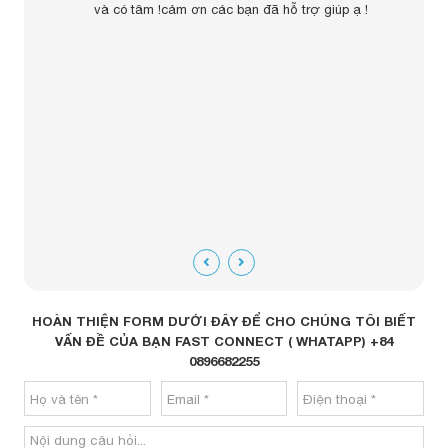
ban
và có tâm !cảm ơn các bạn đã hỗ trợ giúp ạ !
Trả lờ
HOÀN THIỆN FORM DƯỚI ĐÂY ĐỂ CHO CHÚNG TÔI BIẾT
VẤN ĐỀ CỦA BẠN FAST CONNECT ( WHATAPP) +84
0896682255